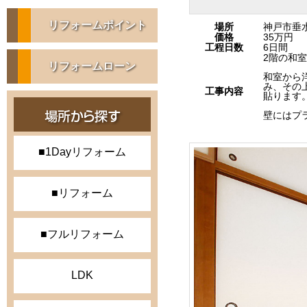
リフォームポイント
場所
神戸市垂
価格
35万円
工程日数
6日間
2階の和
リフォームローン
和室から
み、その
工事内容
貼ります
壁にはプ
■1Dayリフォーム
■リフォーム
■フルリフォーム
LDK