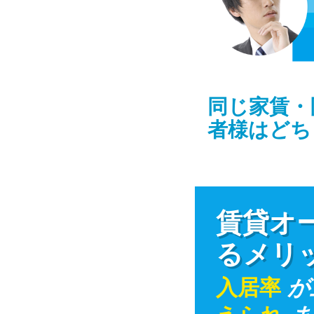
同じ家賃・
者様はどち
賃貸オー
るメリ
入居率
が