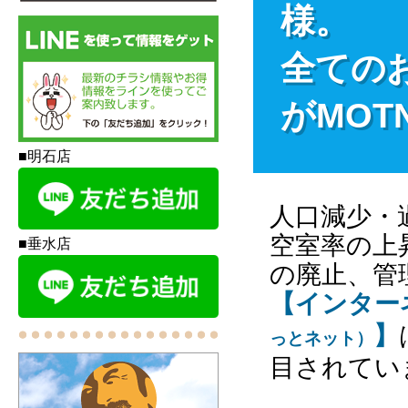
様。
全ての
がMOT
■明石店
人口減少・
空室率の上
■垂水店
の廃止、管
【インター
】
っとネット）
目されてい