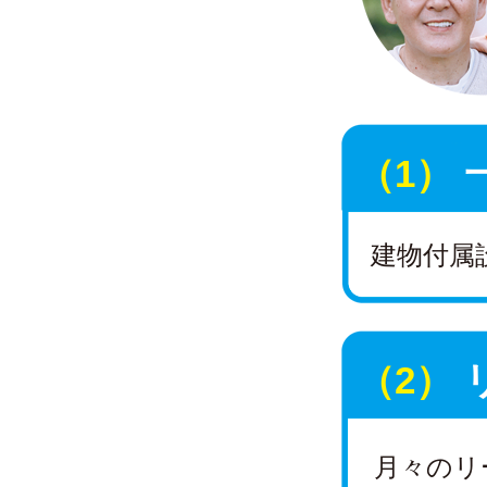
（1）
建物付属
（2）
月々のリ