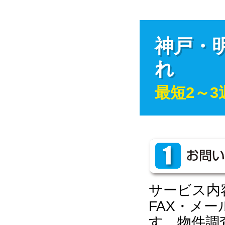
神戸・明
れ
最短2～
サービス内
FAX・メ
す。物件調