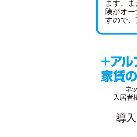
ます。ま
険がオー
すので、